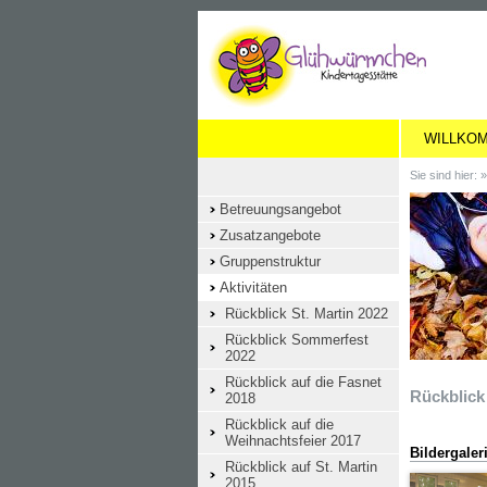
WILLKO
Sie sind hier: 
Betreuungsangebot
Zusatzangebote
Gruppenstruktur
Aktivitäten
Rückblick St. Martin 2022
Rückblick Sommerfest
2022
Rückblick auf die Fasnet
Rückblick
2018
Rückblick auf die
Weihnachtsfeier 2017
Bildergaler
Rückblick auf St. Martin
2015