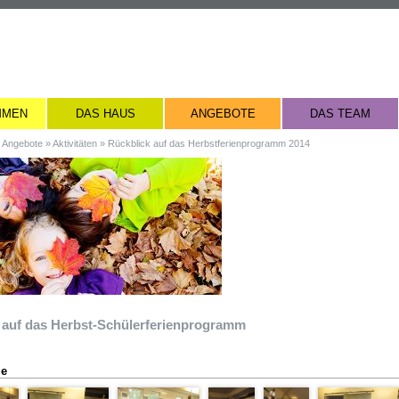
MMEN
DAS HAUS
ANGEBOTE
DAS TEAM
»
Angebote
»
Aktivitäten
»
Rückblick auf das Herbstferienprogramm 2014
 auf das Herbst-Schülerferienprogramm
ie