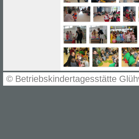
© Betriebskindertagesstätte G