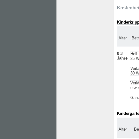
Kostenbei
Kinderkrip
Alter
Bet
0-3
Halb
Jahre
25 W
Verl
30 W
Verl
erwe
Ganz
Kindergart
Alter
Be