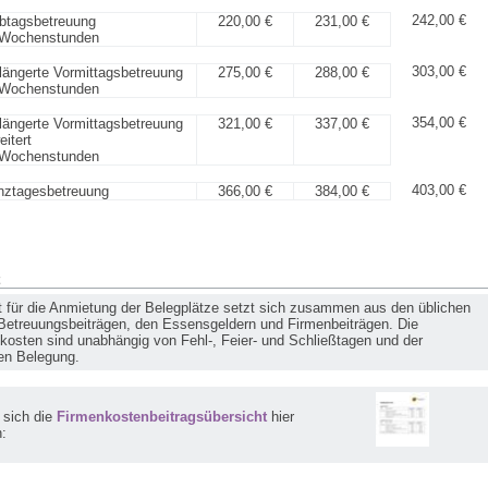
242,00 €
btagsbetreuung
220,00 €
231,00 €
 Wochenstunden
303,00 €
längerte Vormittagsbetreuung
275,00 €
288,00 €
 Wochenstunden
354,00 €
längerte Vormittagsbetreuung
321,00 €
337,00 €
eitert
 Wochenstunden
403,00 €
ztagesbetreuung
366,00 €
384,00 €
t für die Anmietung der Belegplätze setzt sich zusammen aus den üblichen
 Betreuungsbeiträgen, den Essensgeldern und Firmenbeiträgen. Die
kosten sind unabhängig von Fehl-, Feier- und Schließtagen und der
hen Belegung.
 sich die
Firmenkostenbeitragsübersicht
hier
: