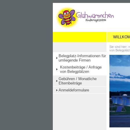
WILLKO
Sie sind hier: 
von Belegplät
Belegplatz-Informationen für
umliegende Firmen
Kostenbeiträge / Anfrage
von Belegplätzen
Gebühren / Monatliche
Elternbeiträge
Anmeldeformulare