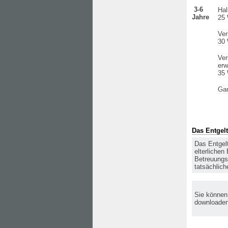
3-6
Hal
Jahre
25
Ver
30
Ver
erw
35
Gan
Das Entgelt
Das Entgel
elterlichen
Betreuungs
tatsächlic
Sie können
downloaden