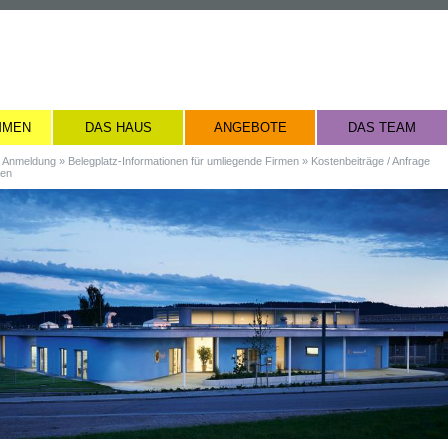
MMEN
DAS HAUS
ANGEBOTE
DAS TEAM
»
Anmeldung
»
Belegplatz-Informationen für umliegende Firmen
»
Kostenbeiträge / Anfrage
zen